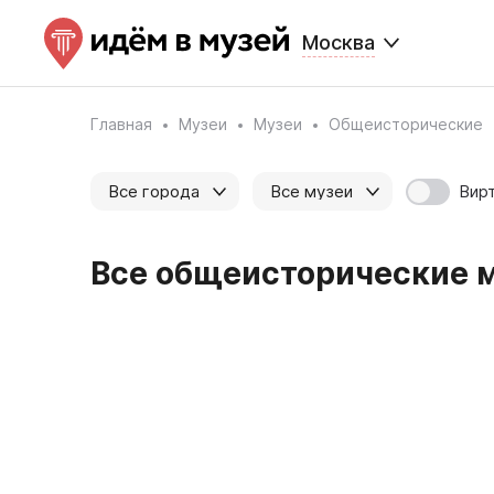
Москва
Главная
Музеи
Музеи
Общеисторические
Вир
Все города
Все музеи
Все общеисторические му