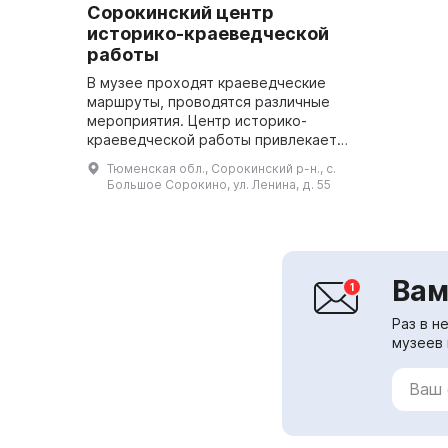
Сорокинский центр
историко-краеведческой
работы
В музее проходят краеведческие
маршруты, проводятся различные
мероприятия. Центр историко-
краеведческой работы привлекает
внимание к культурно-исторической
Тюменская обл., Сорокинский р-н., с.
спадкоемкости нашего района. 20
Большое Сорокино, ул. Ленина, д. 55
декабря 1...
Вам
Раз в н
музеев 