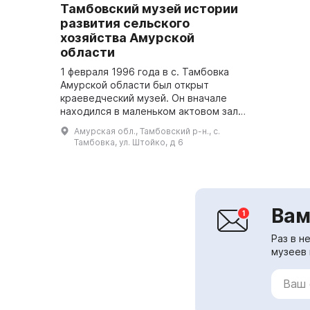
Тамбовский музей истории
развития сельского
хозяйства Амурской
области
1 февраля 1996 года в с. Тамбовка
Амурской области был открыт
краеведческий музей. Он вначале
находился в маленьком актовом зале
районного Дома культуры.
Амурская обл., Тамбовский р-н., с.
Директором музея была назначена
Тамбовка, ул. Штойко, д 6
Ильяшик Лина П...
Вам
Раз в н
музеев 