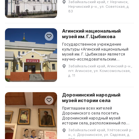
Забайкальский край, г. Нерчинск,
Он был высоко оценен многими
Нерчинский р-н., ул. Советская, д.
знаменитыми гостями, включая...
83
Агинский национальный
музей им. Г. Цыбикова
Государственное учреждение
культуры «Агинский национальный
музей им. Г. Цыбикова» является
научно-исследовательским
учреждением, хранителем
Забайкальский край, Агинский р-н.,
материальной и духовной культуры
пгт. Агинское, ул. Комсомольская,
Агинского Бурятского округа...
д. 11
Доронинский народный
музей истории села
Приглашаем всех жителей
Доронинского села посетить
Доронинский народный музей
истории села, расположенный по
адресу: улица Садовая, 28б.
Забайкальский край, Улётовский р-
Приходите и познакомьтесь с
н., с. Доронинское, ул. Садовая, д.
историей и культурой своего села!...