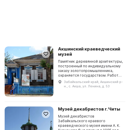
Акшинский краеведческий
музей
Памятник деревянной архитектуры,
построенный по индивидуальному
заказу золотопромышленника,
охраняется государством. Работы
по созданию музея начались в 1981
Забайкальский край, Акшинский р-
году. Сегодня он обслуживает
н., с. Акша, ул. Ленина, д. 53
население пят...
Музей декабристов г. Читы
Музей декабристов
Забайкальского краевого
краеведческого музея имени А. К.