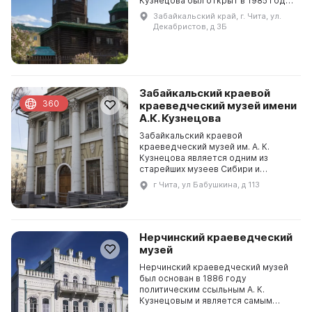
Кузнецова был открыт в 1985 году
в бывшем Старо-Читинской
Забайкальский край, г. Чита, ул.
Михайло-Архангельской церкви.
Декабристов, д 3Б
Здесь представлено более 870
предмето...
Забайкальский краевой
360
краеведческий музей имени
А.К. Кузнецова
Забайкальский краевой
краеведческий музей им. А. К.
Кузнецова является одним из
старейших музеев Сибири и
Дальнего Востока. Свыше 190
г Чита, ул Бабушкина, д 113
тысяч памятников различных
культур и истории сосредоточено в
собра...
Нерчинский краеведческий
музей
Нерчинский краеведческий музей
был основан в 1886 году
политическим ссыльным А. К.
Кузнецовым и является самым
старейшим в Забайкальском крае.