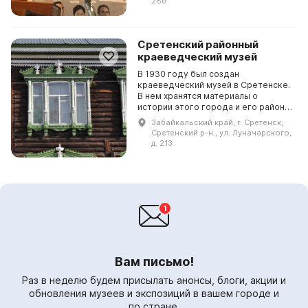
28б
Сретенский районный
краеведческий музей
В 1930 году был создан
краеведческий музей в Сретенске.
В нем хранятся материалы о
истории этого города и его района.
Площадь выставочных залов
Забайкальский край, г. Сретенск,
учреждения составляет 300
Сретенский р-н., ул. Луначарского,
квадратных метров. В них предс...
д. 213
Вам письмо!
Раз в неделю будем присылать анонсы, блоги, акции и
обновления музеев и экспозиций в вашем городе и
по стране.